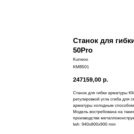
Станок для гиб
50Pro
Kunwoo
KMB501
247159,00
р.
Станок для гибки арматуры KM
регулировкой угла сгиба для 
арматуры холодным способом 
Модель востребована на таких 
производстве металлоконструк
lwh: 940x800x900 mm