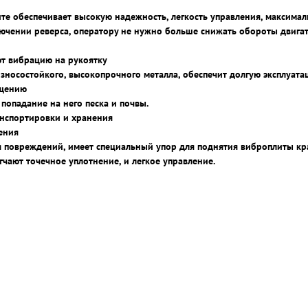
те обеспечивает высокую надежность, легкость управления, максима
ючении реверса, оператору не нужно больше снижать обороты двигате
т вибрацию на рукоятку
износостойкого, высокопрочного металла, обеспечит долгую эксплуат
ищению
опадание на него песка и почвы.
анспортировки и хранения
ения
я повреждений, имеет специальный упор для поднятия виброплиты к
чают точечное уплотнение, и легкое управление.