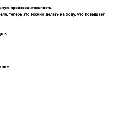
льную производительность.
ля, теперь это можно делать на ходу, что повышает
ацию
раном