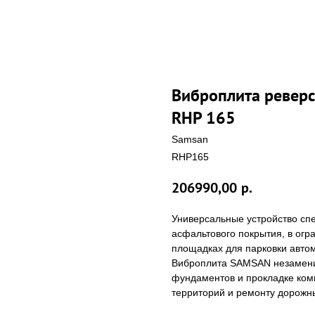
Виброплита ревер
RHP 165
Samsan
RHP165
206990,00
р.
Универсальные устройство спе
асфальтового покрытия, в огр
площадках для парковки автом
Виброплита SAMSAN незамени
фундаментов и прокладке ком
территорий и ремонту дорожн