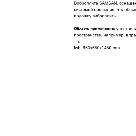
Виброплита SAMSAN, оснащен
системой орошения, что обес
подошву виброплиты.
Область применения:
уплотнени
пространстве, например, в тр
т.п.
lwh: 950x650x1450 mm